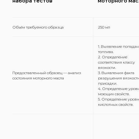
набора тестов
моторного мас
Объём требуемого образца
250 мл
1. Выявление попада
топлива.
2. Определение
соответствия классу
вязкости.
Предоставленный образец — анализ
3. Выявления факта
состояния моторного масла
разрушения вязкост
присадки.
4. Определение уров
моющих свойств.
5. Определение уров
кислотных свойств.